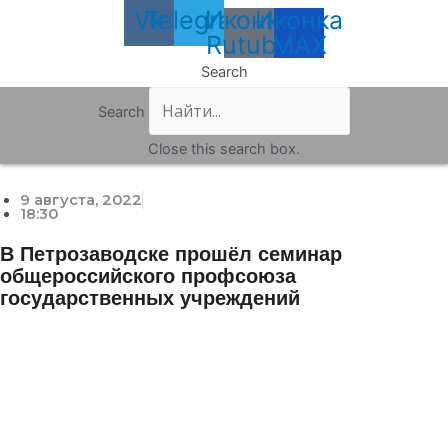
Vk
Telegram
Иконка
Иконка
Rutube
MAX
Search
Search
Close this search box.
9 августа, 2022
18:30
В Петрозаводске прошёл семинар
общероссийского профсоюза
государственных учреждений