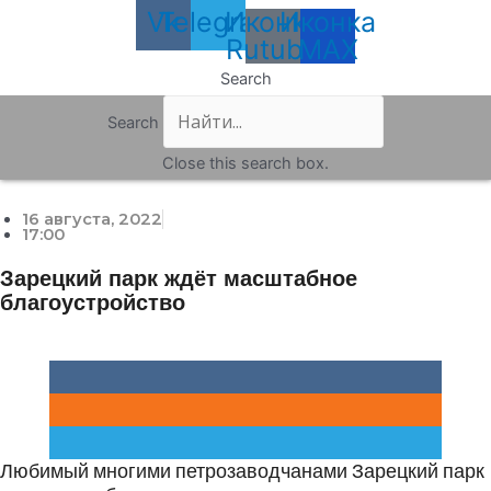
Vk
Telegram
Иконка
Иконка
Rutube
MAX
Search
Search
Close this search box.
16 августа, 2022
17:00
Зарецкий парк ждёт масштабное
благоустройство
Любимый многими петрозаводчанами Зарецкий парк