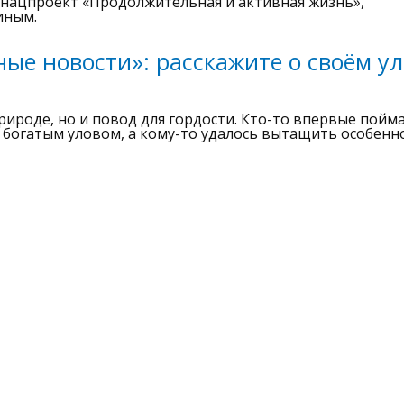
 нацпроект «Продолжительная и активная жизнь»,
иным.
ые новости»: расскажите о своём ул
природе, но и повод для гордости. Кто-то впервые пойм
с богатым уловом, а кому-то удалось вытащить особенн
ой службой по надзору в сфере связи, информационных технол