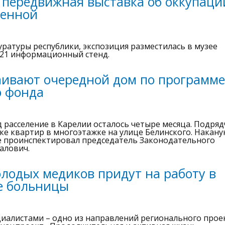
 передвижная выставка об оккупаци
венной
ратуры республики, экспозиция разместилась в музее
 21 информационный стенд.
аивают очередной дом по программе
о фонда
 расселение в Карелии осталось четыре месяца. Подря
ке квартир в многоэтажке на улице Белинского. Накану
те проинспектировал председатель Законодательного
алович.
олодых медиков придут на работу в
е больницы
циалистами – одно из направлений регионального прое