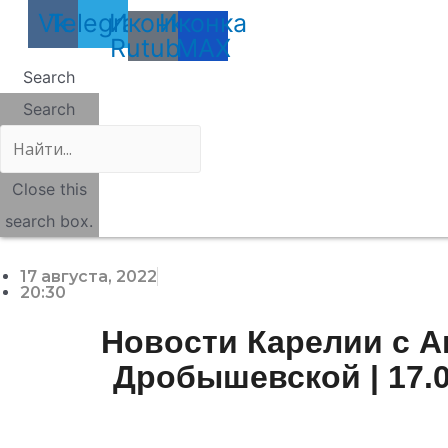
Vk
Telegram
Иконка
Иконка
Rutube
MAX
Search
Search
Close this
search box.
17 августа, 2022
20:30
Новости Карелии с 
Дробышевской | 17.0