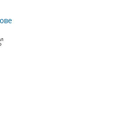
ове
ал
о
огий и массовых коммуникаций