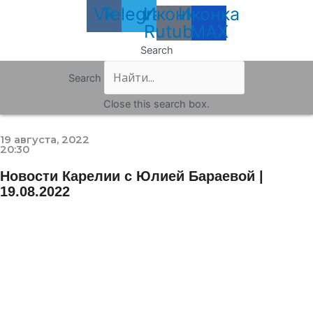
Vk
Telegram
Иконка
Иконка
Rutube
MAX
Search
Search
Close this search box.
19 августа, 2022
20:30
Новости Карелии с Юлией Бараевой |
19.08.2022