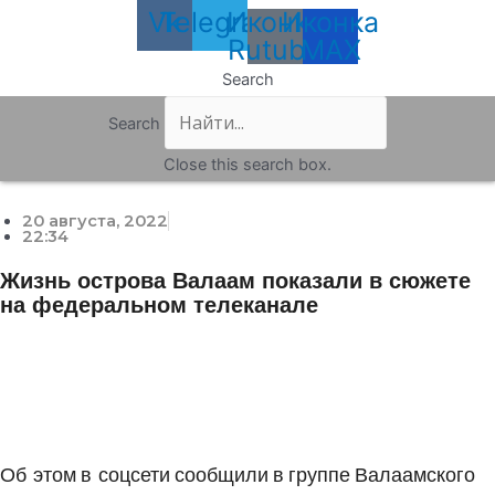
Vk
Telegram
Иконка
Иконка
Rutube
MAX
Search
Search
Close this search box.
20 августа, 2022
22:34
Жизнь острова Валаам показали в сюжете
на федеральном телеканале
Об этом в соцсети сообщили в группе Валаамского