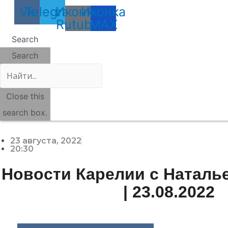
Vk
Telegram
Иконка
Иконка
Rutube
MAX
Search
Search
Close this
search box.
23 августа, 2022
20:30
Новости Карелии с Наталь
| 23.08.2022