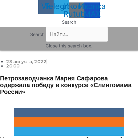
Vk
Telegram
Иконка
Иконка
Rutube
MAX
Search
Search
Close this search box.
23 августа, 2022
20:00
Петрозаводчанка Мария Сафарова
одержала победу в конкурсе «Слингомама
России»