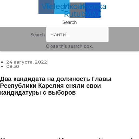
Vk
Telegram
Иконка
Иконка
Rutube
MAX
Search
Search
Close this search box.
24 августа, 2022
08:50
Два кандидата на должность Главы
Республики Карелия сняли свои
кандидатуры с выборов