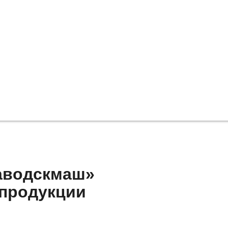
аводскмаш»
 продукции