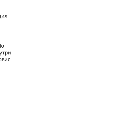
щих
По
утри
овия