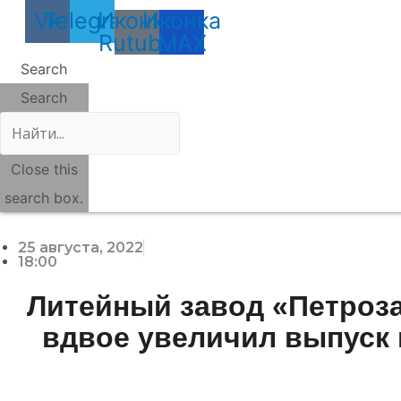
Vk
Telegram
Иконка
Иконка
Rutube
MAX
Search
Search
Close this
search box.
25 августа, 2022
18:00
Литейный завод «Петроз
вдвое увеличил выпуск