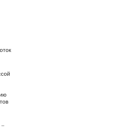
оток
ссой
нию
тов
 –