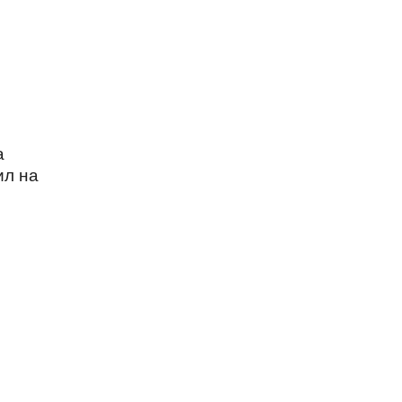
а
ил на