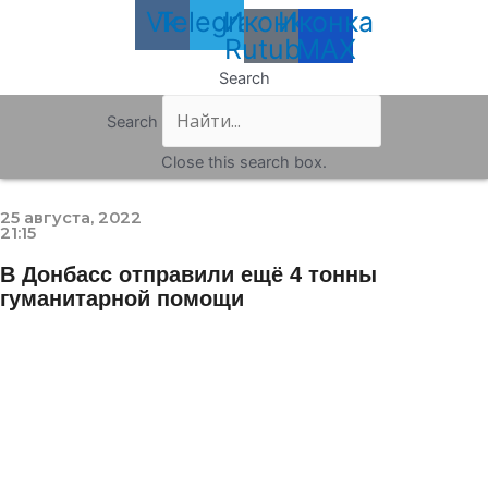
Vk
Telegram
Иконка
Иконка
Rutube
MAX
Search
Search
Close this search box.
25 августа, 2022
21:15
В Донбасс отправили ещё 4 тонны
гуманитарной помощи