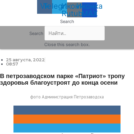
Vk
Telegram
Иконка
Иконка
Rutube
MAX
Search
Search
Close this search box.
25 августа, 2022
08:57
В петрозаводском парке «Патриот» тропу
здоровья благоустроят до конца осени
фото Администрация Петрозаводска