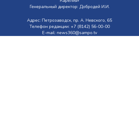
Карелия»
Генеральный директор: Добродей И.И.
Адрес: Петрозаводск, пр. А. Невского, 65
Телефон редакции: +7 (8142) 56-00-00
E-mail: news360@sampo.tv