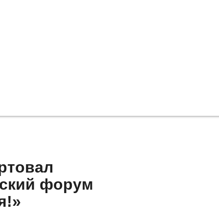
артовал
ский форум
я!»