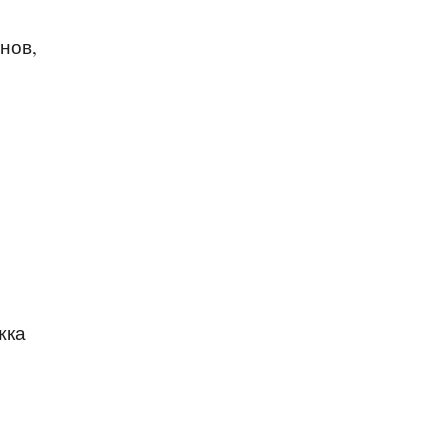
нов,
жка