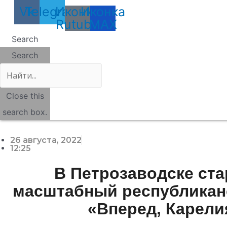
Vk
Telegram
Иконка
Иконка
Rutube
MAX
Search
Search
Close this
search box.
26 августа, 2022
12:25
В Петрозаводске ст
масштабный республикан
«Вперед, Карели