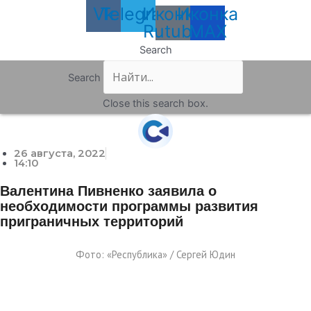
Vk
Telegram
Иконка
Иконка
Rutube
MAX
Search
Search
Close this search box.
26 августа, 2022
14:10
Валентина Пивненко заявила о
необходимости программы развития
приграничных территорий
Фото: «Республика» / Сергей Юдин