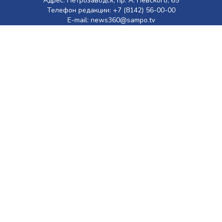
Адрес: Петрозаводск, пр. А. Невского, 65
Телефон редакции: +7 (8142) 56-00-00
E-mail: news360@sampo.tv