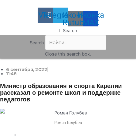
Vk
Telegram
Иконка
Иконка
Rutube
MAX
Search
Search
Close this search box.
6 сентября, 2022
11:48
Министр образования и спорта Карелии
рассказал о ремонте школ и поддержке
педагогов
Роман Голубев