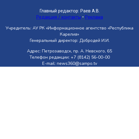
Главный редактор: Раев А.В.
Редакция / контакты
•
Реклама
Учредитель: АУ РК «Информационное агентство «Республика
Карелия»
Генеральный директор: Добродей И.И.
Адрес: Петрозаводск, пр. А. Невского, 65
Телефон редакции: +7 (8142) 56-00-00
E-mail: news360@sampo.tv