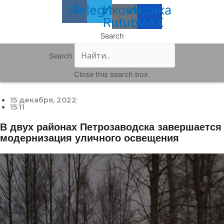
Vk
Telegram
Иконка
Иконка
Rutube
MAX
Search
Search
Close this search box.
15 декабря, 2022
15:11
В двух районах Петрозаводска завершается
модернизация уличного освещения