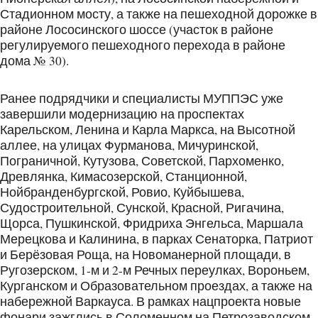
Стадионном мосту, а также на пешеходной дорожке в
районе Лососинского шоссе (участок в районе
регулируемого пешеходного перехода в районе
дома № 30).
Ранее подрядчики и специалисты МУППЭС уже
завершили модернизацию на проспектах
Карельском, Ленина и Карла Маркса, на Высотной
аллее, на улицах Фурманова, Мичуринской,
Пограничной, Кутузова, Советской, Пархоменко,
Древлянка, Кимасозерской, Станционной,
Нойбранденбургской, Ровио, Куйбышева,
Судостроительной, Сунской, Красной, Ригачина,
Щорса, Пушкинской, Фридриха Энгельса, Маршала
Мерецкова и Калинина, в парках Сенаторка, Патриот
и Берёзовая Роща, на Новоманерной площади, в
Ругозерском, 1-м и 2-м Речных переулках, Вороньем,
Курганском и Образовательном проездах, а также на
набережной Варкауса. В рамках нацпроекта новые
фонари зажглись в Соломенном на Петрозаводском