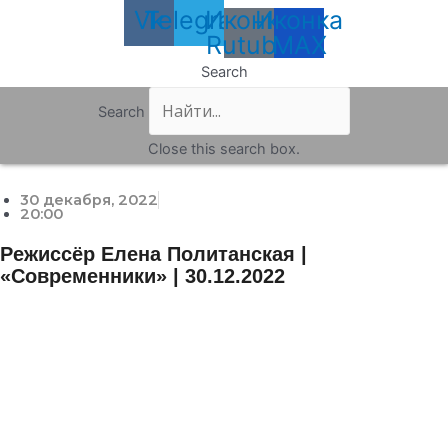
Vk
Telegram
Иконка
Иконка
Rutube
MAX
Search
Search
Close this search box.
30 декабря, 2022
20:00
Режиссёр Елена Политанская |
«Современники» | 30.12.2022