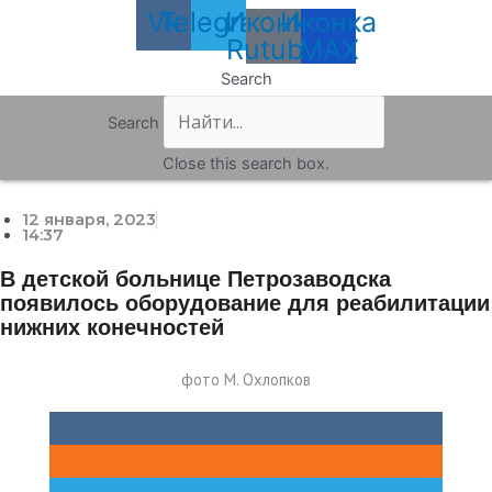
Vk
Telegram
Иконка
Иконка
Rutube
MAX
Search
Search
Close this search box.
12 января, 2023
14:37
В детской больнице Петрозаводска
появилось оборудование для реабилитации
нижних конечностей
фото М. Охлопков