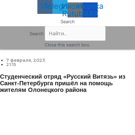
Vk
Telegram
Иконка
Иконка
Rutube
MAX
Search
Search
Close this search box.
7 февраля, 2023
21:15
Студенческий отряд «Русский Витязь» из
Санкт-Петербурга пришёл на помощь
жителям Олонецкого района