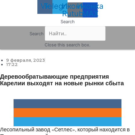
Vk
Telegram
Иконка
Иконка
Rutube
MAX
Search
Search
Close this search box.
9 февраля, 2023
17:22
Деревообратывающие предприятия
Карелии выходят на новые рынки сбыта
Лесопильный завод «Сетлес», который находится в