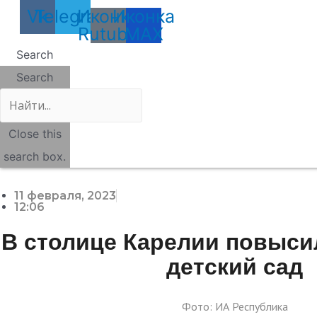
Vk
Telegram
Иконка
Иконка
Rutube
MAX
Search
Search
Close this
search box.
11 февраля, 2023
12:06
В столице Карелии повысил
детский сад
Фото: ИА Республика