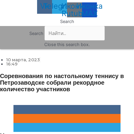
Vk
Telegram
Иконка
Иконка
Rutube
MAX
Search
Search
Close this search box.
10 марта, 2023
16:49
Соревнования по настольному теннису в
Петрозаводске собрали рекордное
количество участников