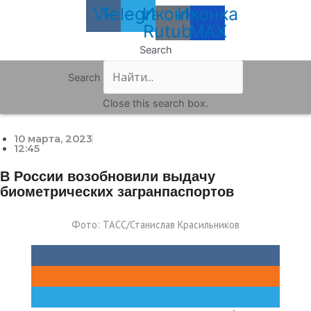
Vk
Telegram
Иконка
Иконка
Rutube
MAX
Search
Search
Close this search box.
10 марта, 2023
12:45
В России возобновили выдачу
биометрических загранпаспортов
Фото: ТАСС/Станислав Красильников