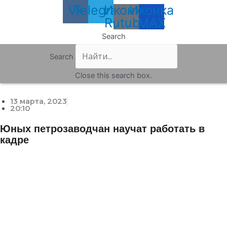
Vk
Telegram
Иконка
Иконка
Rutube
MAX
Search
Search
Close this search box.
13 марта, 2023
20:10
Юных петрозаводчан научат работать в
кадре