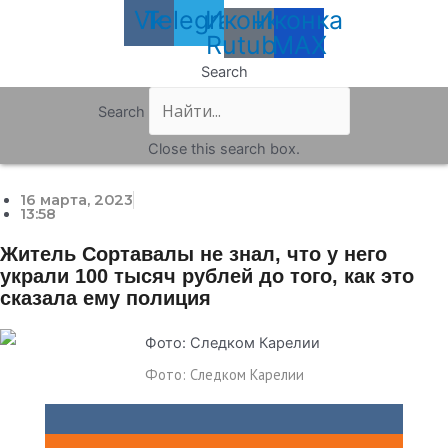
Vk
Telegram
Иконка
Иконка
Rutube
MAX
Search
Search
Close this search box.
16 марта, 2023
13:58
Житель Сортавалы не знал, что у него
украли 100 тысяч рублей до того, как это
сказала ему полиция
Фото: Следком Карелии