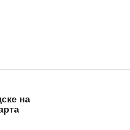
ске на
арта