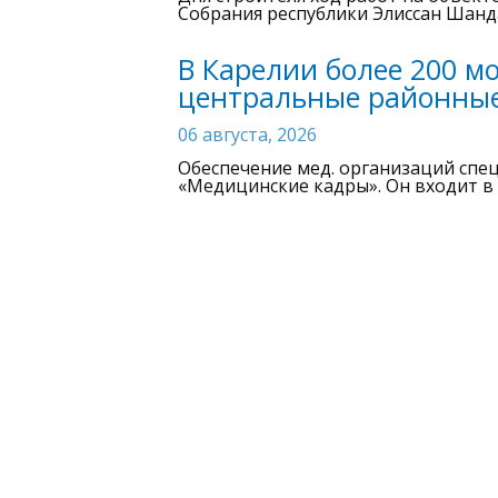
Собрания республики Элиссан Шанд
В Карелии более 200 м
центральные районны
06 августа, 2026
Обеспечение мед. организаций спе
«Медицинские кадры». Он входит в
инициированный Владимиром Пут
«Наша Карелия. Народн
06 августа, 2026
Рыбалка – это не только отдых на 
свою рыбу, кто-то вернулся домой 
крупный экземпляр.