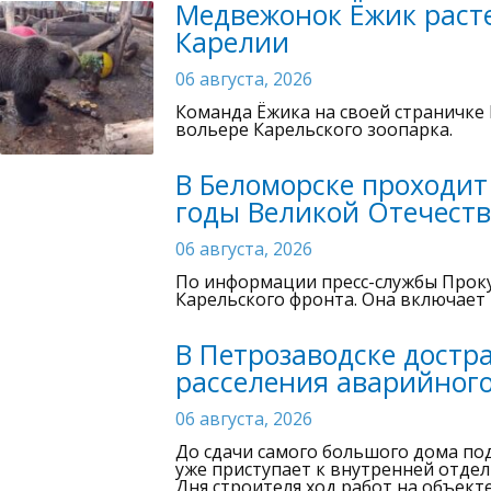
Медвежонок Ёжик расте
Карелии
06 августа, 2026
Команда Ёжика на своей страничке 
вольере Карельского зоопарка.
В Беломорске проходит
годы Великой Отечест
06 августа, 2026
По информации пресс-службы Проку
Карельского фронта. Она включает
В Петрозаводске достр
расселения аварийног
06 августа, 2026
До сдачи самого большого дома под
уже приступает к внутренней отдел
Дня строителя ход работ на объек