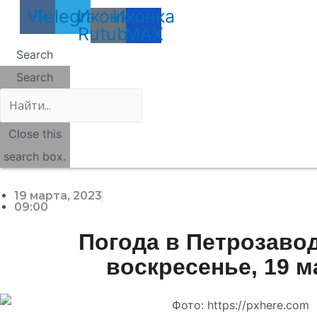
Vk
Telegram
Иконка
Иконка
Rutube
MAX
Search
Search
Close this
search box.
19 марта, 2023
09:00
Погода в Петрозавод
воскресенье, 19 м