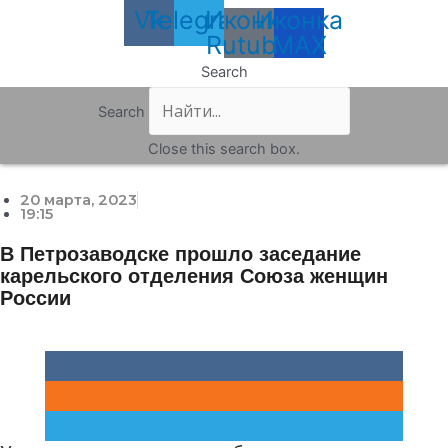
Vk
Telegram
Иконка
Иконка
Rutube
MAX
Search
Search
Close this search box.
20 марта, 2023
19:15
В Петрозаводске прошло заседание
карельского отделения Союза женщин
России