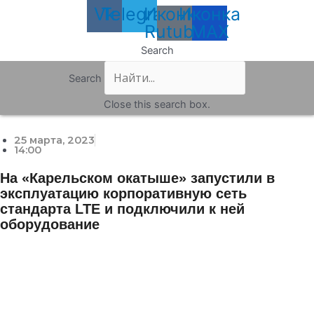
Vk
Telegram
Иконка
Иконка
Rutube
MAX
Search
Search
Close this search box.
25 марта, 2023
14:00
На «Карельском окатыше» запустили в
эксплуатацию корпоративную сеть
стандарта LTE и подключили к ней
оборудование