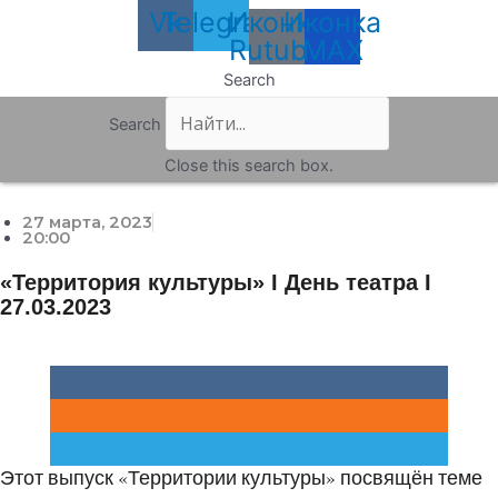
Vk
Telegram
Иконка
Иконка
Rutube
MAX
Search
Search
Close this search box.
27 марта, 2023
20:00
«Территория культуры» I День театра I
27.03.2023
Этот выпуск «Территории культуры» посвящён теме