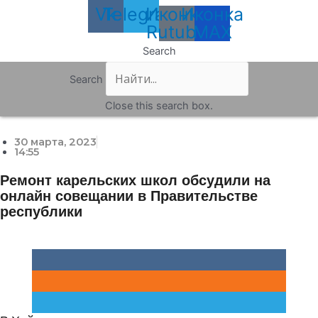
Vk
Telegram
Иконка
Иконка
Rutube
MAX
Search
Search
Close this search box.
30 марта, 2023
14:55
Ремонт карельских школ обсудили на
онлайн совещании в Правительстве
республики