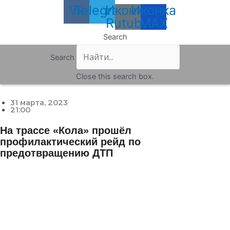
Vk
Telegram
Иконка
Иконка
Rutube
MAX
Search
Search
Close this search box.
31 марта, 2023
21:00
На трассе «Кола» прошёл
профилактический рейд по
предотвращению ДТП