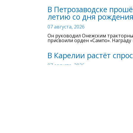
В Петрозаводске прошё
летию со дня рождени
07 августа, 2026
Он руководил Онежским тракторны
присвоили орден «Сампо». Награду 
В Карелии растёт спрос
07 августа, 2026
«Наша Карелия. Наши люди». Они д
экскурсоводы доносят до гостей н
впечатления. Запрос на посещение 
растет. Кто и как работает с турис