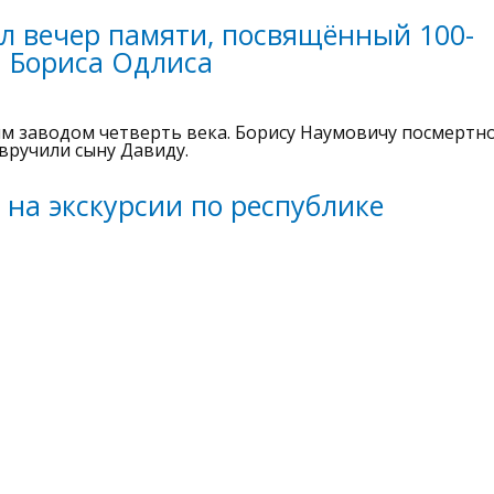
л вечер памяти, посвящённый 100-
я Бориса Одлиса
м заводом четверть века. Борису Наумовичу посмертн
вручили сыну Давиду.
 на экскурсии по республике
елают Карелию узнаваемой и интересной. Гиды-
ашего края познавательную информацию и дарят
достопримечательностей республики из года в год тол
тами – в рубрике «Наша Карелия. Наши люди».