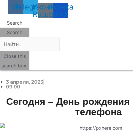
Vk
Telegram
Иконка
Иконка
Rutube
MAX
Search
Search
Close this
search box.
3 апреля, 2023
09:00
Сегодня – День рождения
телефона