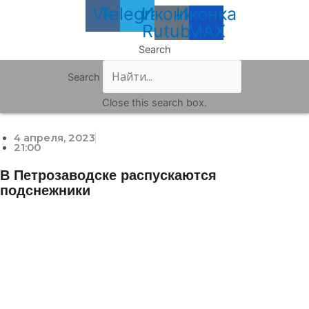
Vk
Telegram
Иконка
Иконка
Rutube
MAX
Search
Search
Close this search box.
4 апреля, 2023
21:00
В Петрозаводске распускаются
подснежники