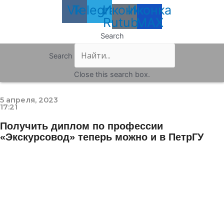
Vk
Telegram
Иконка
Иконка
Rutube
MAX
Search
Search
Close this search box.
5 апреля, 2023
17:21
Получить диплом по профессии
«Экскурсовод» теперь можно и в ПетрГУ