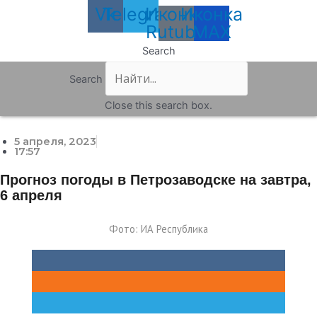
Vk
Telegram
Иконка
Иконка
Rutube
MAX
Search
Search
Close this search box.
5 апреля, 2023
17:57
Прогноз погоды в Петрозаводске на завтра,
6 апреля
Фото: ИА Республика