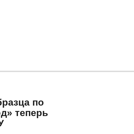
бразца по
д» теперь
У