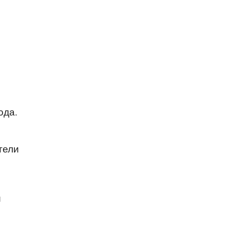
ода.
тели
и