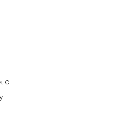
. С
у