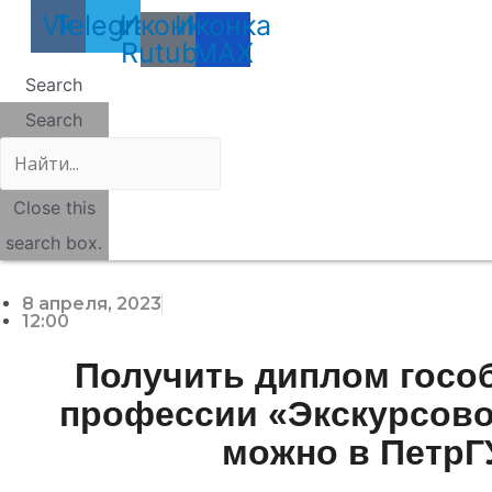
Vk
Telegram
Иконка
Иконка
Rutube
MAX
Search
Search
Close this
search box.
8 апреля, 2023
12:00
Получить диплом госо
профессии «Экскурсово
можно в ПетрГ