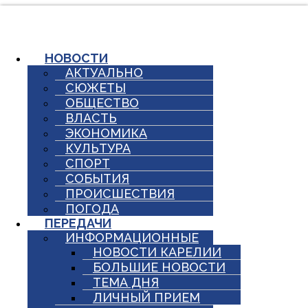
Перейти
к
содержимому
НОВОСТИ
АКТУАЛЬНО
СЮЖЕТЫ
ОБЩЕСТВО
ВЛАСТЬ
ЭКОНОМИКА
КУЛЬТУРА
СПОРТ
СОБЫТИЯ
ПРОИСШЕСТВИЯ
ПОГОДА
ПЕРЕДАЧИ
ИНФОРМАЦИОННЫЕ
НОВОСТИ КАРЕЛИИ
БОЛЬШИЕ НОВОСТИ
ТЕМА ДНЯ
ЛИЧНЫЙ ПРИЕМ