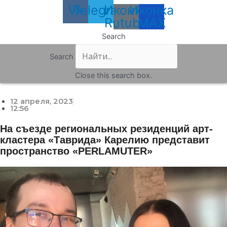
Vk
Telegram
Иконка
Иконка
Rutube
MAX
Search
Search
Close this search box.
12 апреля, 2023
12:56
На съезде региональных резиденций арт-
кластера «Таврида» Карелию представит
пространство «PERLAMUTER»