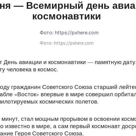
ня — Всемирный день авиа
космонавтики
Фото: https://pxhere.com
т День авиации и космонавтики — памятную дату
у человека в космос.
 году гражданин Советского Союза старший лейте
рабле «Восток» впервые в мире совершил орбита
 пилотируемых космических полетов.
8 минут, стал мощным прорывом в освоении косм
о известно в мире, а сам первый космонавт доср
вание Героя Советского Союза.