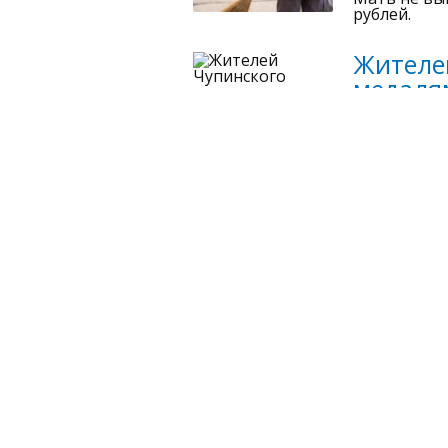
рублей.
Жителе
медалям
07 августа, 
Среди нагр
Обстоя
Прокур
07 августа, 
Стало изве
Назван
Держав
07 августа, 
Все награж