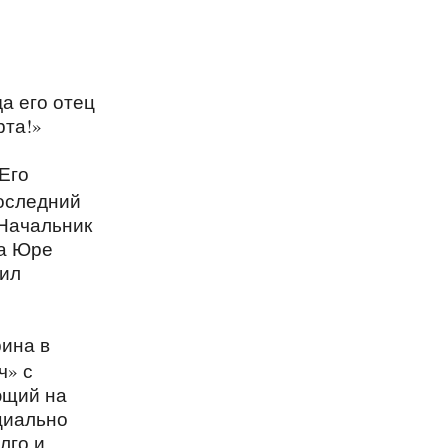
а его отец
рта!»
 Его
последний
 Начальник
да Юре
чил
рина в
ч» с
ющий на
циально
лго и