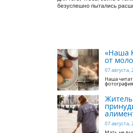
безуспешно пытались расш
«Наша 
от мол
07 августа, 
Наша читат
фотография
Житель
принуд
алимен
07 августа, 
Мать не вы