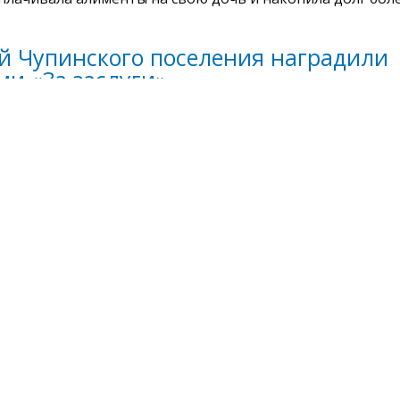
й Чупинского поселения наградили
и «За заслуги»
2026
ажденных – медицинские работники.
тельства смертельной аварии изуча
атура Карелии
2026
стно, что среди пострадавших есть несовершеннолетний
ы лауреаты литературной премии
ина
2026
денные произведения связаны с темой Карелии.