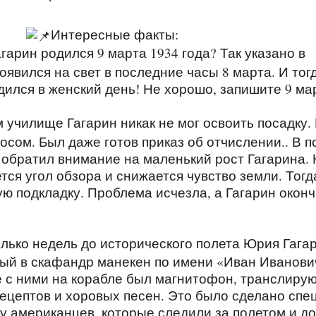
Интересные факты:
гарин родился 9 марта 1934 года? Так указано в
явился на свет в последние часы 8 марта. И тогд
дился в женский день! Не хорошо, запишите 9 ма
м училище Гагарин никак не мог освоить посадку.
осом. Был даже готов приказ об отчислении.. В 
обратил внимание на маленький рост Гагарина.
яется угол обзора и снижается чувство земли. Тог
ю подкладку. Проблема исчезла, а Гагарин окон
колько недель до исторического полета Юрия Гага
ый в скафандр манекен по имени «Иван Иванови
е с ними на корабле был магнитофон, транслиру
ецептов и хоровых песен. Это было сделано спе
лку американцев, которые следили за полетом и до