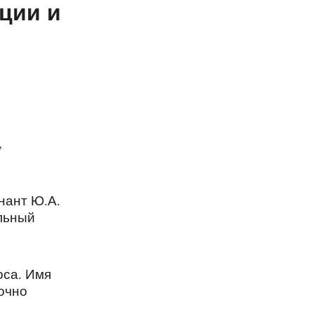
ции и
,
нант Ю.А.
льный
оса. Имя
очно