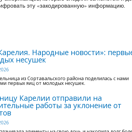
ифровать эту «закодированную» информацию.
Карелия. Народные новости»: первы
одых несушек
2026
ельница из Сортавальского района поделилась с нами
ми первых яиц от молодых несушек.
ницу Карелии отправили на
ительные работы за уклонение от
тов
2026
плачивала алименты на свою дочь и накопила долг боле