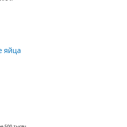
е яйца
е 500 тысяч