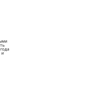
ными
ять
 года
 и