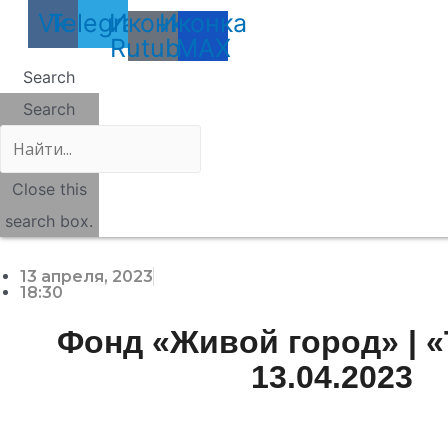
Vk
Telegram
Иконка
Иконка
Rutube
MAX
Search
Search
Close this
search box.
13 апреля, 2023
18:30
Фонд «Живой город» | «
13.04.2023