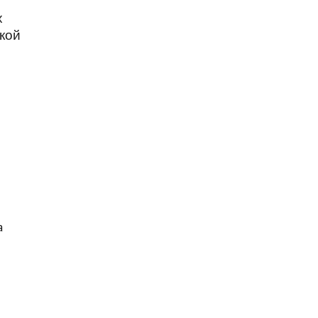
х
кой
а