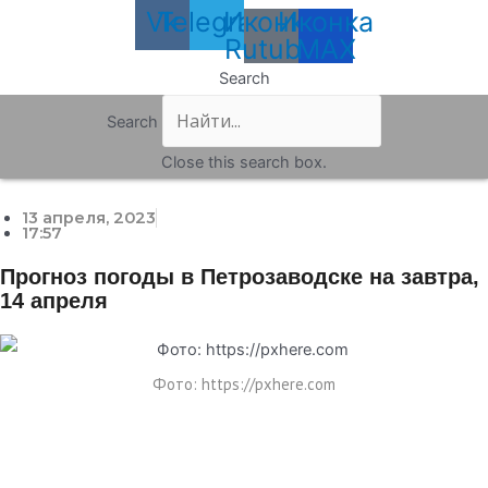
Vk
Telegram
Иконка
Иконка
Rutube
MAX
Search
Search
Close this search box.
13 апреля, 2023
17:57
Прогноз погоды в Петрозаводске на завтра,
14 апреля
Фото: https://pxhere.com