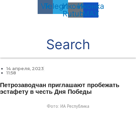
Vk
Telegram
Иконка
Иконка
Rutube
MAX
Search
14 апреля, 2023
11:58
Петрозаводчан приглашают пробежать
эстафету в честь Дня Победы
Фото: ИА Республика