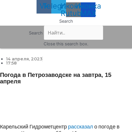
Vk
Telegram
Иконка
Иконка
Rutube
MAX
Search
Search
Close this search box.
14 апреля, 2023
17:58
Погода в Петрозаводске на завтра, 15
апреля
Карельский Гидрометцентр
рассказал
о погоде в