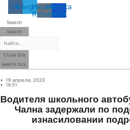
Vk
Telegram
Иконка
Иконка
Rutube
MAX
Search
Search
Close this
search box.
19 апреля, 2023
16:51
Водителя школьного автобу
Чална задержали по по
изнасиловании подр