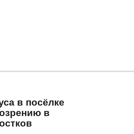
са в посёлке
дозрению в
остков