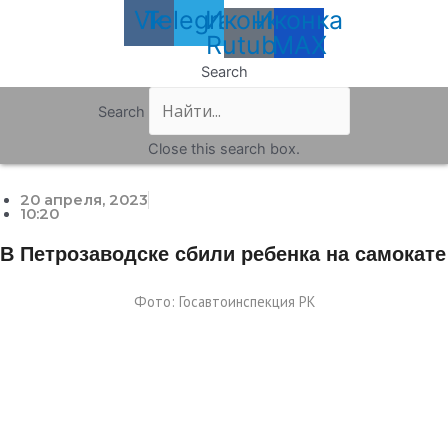
Vk
Telegram
Иконка
Иконка
Rutube
MAX
Search
Search
Close this search box.
20 апреля, 2023
10:20
В Петрозаводске сбили ребенка на самокате
Фото: Госавтоинспекция РК