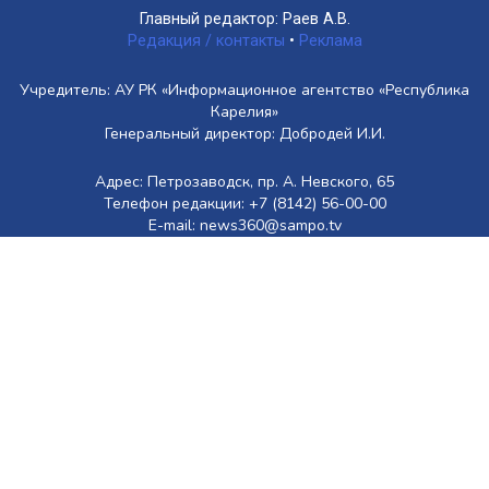
Главный редактор: Раев А.В.
Редакция / контакты
•
Реклама
Учредитель: АУ РК «Информационное агентство «Республика
Карелия»
Генеральный директор: Добродей И.И.
Адрес: Петрозаводск, пр. А. Невского, 65
Телефон редакции: +7 (8142) 56-00-00
E-mail: news360@sampo.tv