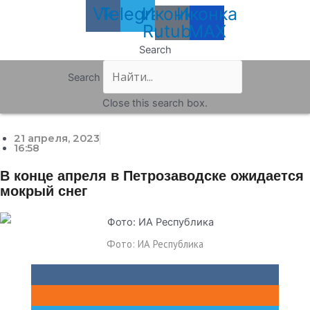
Vk
Telegram
Иконка
Иконка
Rutube
MAX
Search
Search
Close this search box.
21 апреля, 2023
16:58
В конце апреля в Петрозаводске ожидается
мокрый снег
Фото: ИА Республика