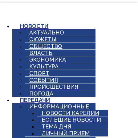
Перейти
к
содержимому
НОВОСТИ
АКТУАЛЬНО
СЮЖЕТЫ
ОБЩЕСТВО
ВЛАСТЬ
ЭКОНОМИКА
КУЛЬТУРА
СПОРТ
СОБЫТИЯ
ПРОИСШЕСТВИЯ
ПОГОДА
ПЕРЕДАЧИ
ИНФОРМАЦИОННЫЕ
НОВОСТИ КАРЕЛИИ
БОЛЬШИЕ НОВОСТИ
ТЕМА ДНЯ
ЛИЧНЫЙ ПРИЕМ