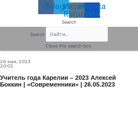
Vk
Telegram
Иконка
Иконка
Rutube
MAX
Search
Search
Close this search box.
26 мая, 2023
20:02
Учитель года Карелии – 2023 Алексей
Боккин | «Современники» | 26.05.2023