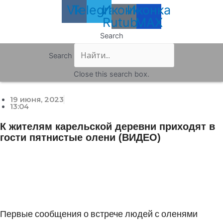
Vk
Telegram
Иконка
Иконка
Rutube
MAX
Search
Search
Close this search box.
19 июня, 2023
13:04
К жителям карельской деревни приходят в
гости пятнистые олени (ВИДЕО)
Первые сообщения о встрече людей с оленями